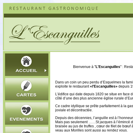
Bienvenue à "
L'Escanguilles
" : Res
Dans un coin un peu perdu d’Esquelmes la fami
exploite le restaurant
«l’Escanguilles»
depuis 1
L’édifice qui date depuis 1820 se situe en face de
côté d’une des plus ancienne église rurale d’Eu
Ce cadre idyllique se prête parfaitement à la ga
joviale et décontractée.
Depuis des décennies, l’anguille est à l’honneur
Mais pas seulement ……St jacques à l’émincé de
braisée au jus de truffes , cœur de filet de bœuf à
veau aux Morilles sont aussi au rendez vous.